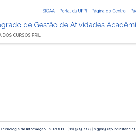
SIGAA
Portal da UFPI
Página do Centro
Pá
tegrado de Gestão de Atividades Acadêm
 DOS CURSOS PRIL
o
ecnologia da Informação - STI/UFPI - (86) 3215-1124 | sigjb05.ufpi.br.instancia