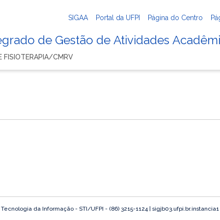
SIGAA
Portal da UFPI
Página do Centro
Pá
tegrado de Gestão de Atividades Acadêm
 FISIOTERAPIA/CMRV
o
ecnologia da Informação - STI/UFPI - (86) 3215-1124 | sigjb03.ufpi.br.instancia