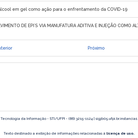
 álcool em gel como ação para o enfrentamento da COVID-19
VIMENTO DE EPI´S VIA MANUFATURA ADITIVA E INJEÇÃO COMO A
terior
Próximo
ecnologia da Informação - STI/UFPI - (86) 3215-1124 | sigjb05.ufpi.br.instancia
Texto destinado a exibição de informações relacionadas à
licença de uso.