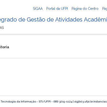
SIGAA
Portal da UFPI
Página do Centro
Pá
tegrado de Gestão de Atividades Acadêm
RAS
itoria
ecnologia da Informação - STI/UFPI - (86) 3215-1124 | sigjb03.ufpi.br.instancia