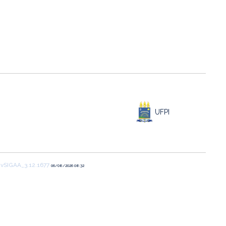
UFPI
1
vSIGAA_3.12.1677
06/08/2026 08:32