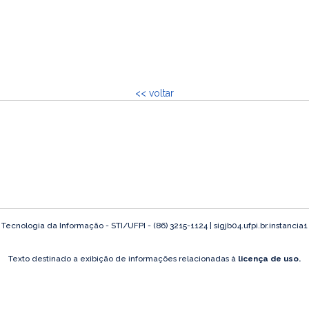
<< voltar
ecnologia da Informação - STI/UFPI - (86) 3215-1124 | sigjb04.ufpi.br.instancia
Texto destinado a exibição de informações relacionadas à
licença de uso.