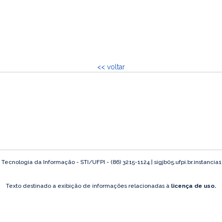
<< voltar
ecnologia da Informação - STI/UFPI - (86) 3215-1124 | sigjb05.ufpi.br.instancia
Texto destinado a exibição de informações relacionadas à
licença de uso.