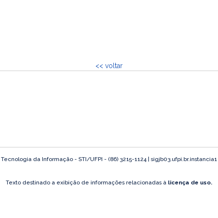
<< voltar
ecnologia da Informação - STI/UFPI - (86) 3215-1124 | sigjb03.ufpi.br.instancia
Texto destinado a exibição de informações relacionadas à
licença de uso.