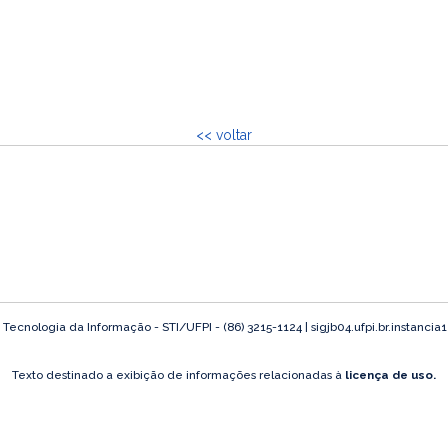
<< voltar
ecnologia da Informação - STI/UFPI - (86) 3215-1124 | sigjb04.ufpi.br.instancia
Texto destinado a exibição de informações relacionadas à
licença de uso.