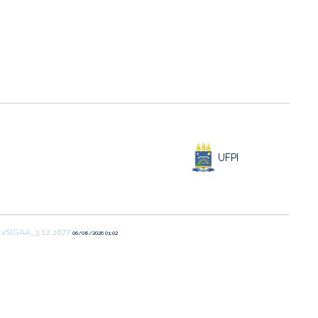
UFPI
1
vSIGAA_3.12.1677
06/08/2026 01:02