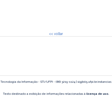
<< voltar
ecnologia da Informação - STI/UFPI - (86) 3215-1124 | sigjb05.ufpi.br.instancia
Texto destinado a exibição de informações relacionadas à
licença de uso.