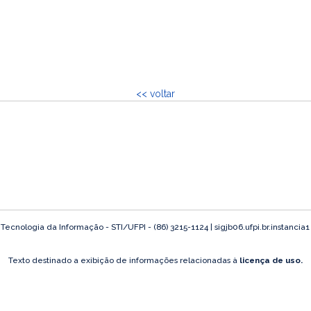
<< voltar
ecnologia da Informação - STI/UFPI - (86) 3215-1124 | sigjb06.ufpi.br.instancia
Texto destinado a exibição de informações relacionadas à
licença de uso.