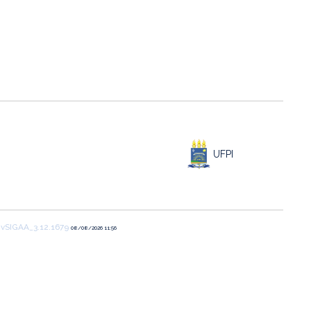
UFPI
1
vSIGAA_3.12.1679
08/08/2026 11:56