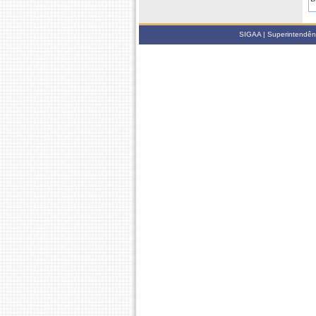
2
SIGAA | Superintendênci
D
D
D
D
C
2
D
D
D
D
D
D
D
C
C
C
2
D
D
D