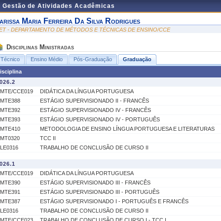
e Gestão de Atividades Acadêmicas
arissa Maria Ferreira Da Silva Rodrigues
ET - DEPARTAMENTO DE MÉTODOS E TÉCNICAS DE ENSINO/CCE
Disciplinas Ministradas
Técnico
Ensino Médio
Pós-Graduação
Graduação
isciplina
026.2
MTE/CCE019
DIDÁTICA DA LÍNGUA PORTUGUESA
MTE388
ESTÁGIO SUPERVISIONADO II - FRANCÊS
MTE392
ESTÁGIO SUPERVISIONADO IV - FRANCÊS
MTE393
ESTÁGIO SUPERVISIONADO IV - PORTUGUÊS
MTE410
METODOLOGIA DE ENSINO LÍNGUA PORTUGUESA E LITERATURAS
MT0320
TCC II
LE0316
TRABALHO DE CONCLUSÃO DE CURSO II
026.1
MTE/CCE019
DIDÁTICA DA LÍNGUA PORTUGUESA
MTE390
ESTÁGIO SUPERVISIONADO III - FRANCÊS
MTE391
ESTÁGIO SUPERVISIONADO III - PORTUGUÊS
MTE387
ESTÁGIO SUPERVISIONADO I - PORTUGUÊS E FRANCÊS
LE0316
TRABALHO DE CONCLUSÃO DE CURSO II
MTE/CCE023
TRABALHO DE CONCLUSÃO DE CURSO I - TCC I