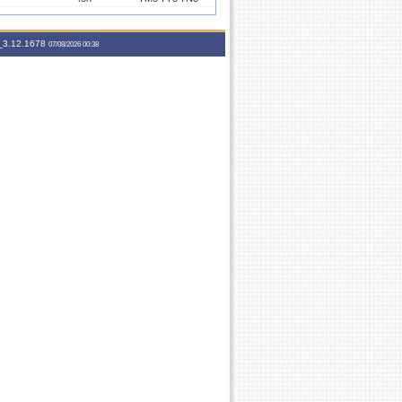
3.12.1678
75h
2T6 2N1234
07/08/2026 00:38
60h
2T3456
120h
35M3456
120h
24M3456
60h
7N1234
75h
3T6 3N1234
135h
2M23456 4M3456
60h
24T56
120h
35T3456
120h
24T3456
75h
24T34 6T3
60h
7M45 7T3 7N1
60h
2345T1
60h
3456T2
60h
7M3456
75h
3T6 3N1234
60h
35T34
120h
35M3456