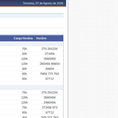
Teresina, 07 de Agosto de 2026
Carga Horária
Horário
75h
2T6 2N1234
60h
3T3456
120h
35M3456
120h
2M3456 46M34
60h
35M34
60h
7M56 7T5 7N3
60h
67T12
75h
2T6 2N1234
120h
35M3456
120h
24M3456
75h
3T3456 5T3
60h
67T12
45h
7M5 7T5 7N3