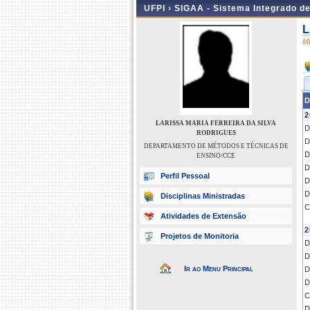
UFPI ›
SIGAA - Sistema Integrado d
L
M
D
2
LARISSA MARIA FERREIRA DA SILVA
D
RODRIGUES
D
DEPARTAMENTO DE MÉTODOS E TÉCNICAS DE
D
ENSINO/CCE
D
Perfil Pessoal
D
D
Disciplinas Ministradas
C
Atividades de Extensão
2
Projetos de Monitoria
D
D
Ir ao Menu Principal
D
D
C
D