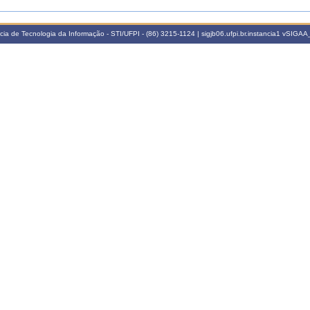
a de Tecnologia da Informação - STI/UFPI - (86) 3215-1124 | sigjb06.ufpi.br.instancia1
vSIGAA_