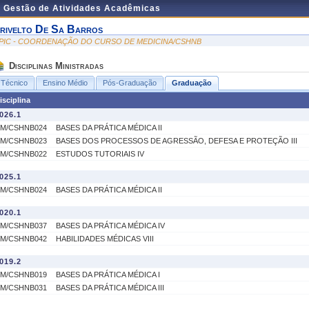
e Gestão de Atividades Acadêmicas
rivelto De Sa Barros
PIC - COORDENAÇÃO DO CURSO DE MEDICINA/CSHNB
Disciplinas Ministradas
Técnico
Ensino Médio
Pós-Graduação
Graduação
isciplina
026.1
M/CSHNB024
BASES DA PRÁTICA MÉDICA II
M/CSHNB023
BASES DOS PROCESSOS DE AGRESSÃO, DEFESA E PROTEÇÃO III
M/CSHNB022
ESTUDOS TUTORIAIS IV
025.1
M/CSHNB024
BASES DA PRÁTICA MÉDICA II
020.1
M/CSHNB037
BASES DA PRÁTICA MÉDICA IV
M/CSHNB042
HABILIDADES MÉDICAS VIII
019.2
M/CSHNB019
BASES DA PRÁTICA MÉDICA I
M/CSHNB031
BASES DA PRÁTICA MÉDICA III