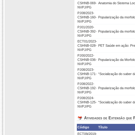
CSHNB-069-
Anatomia do Sistema Loc
NVPJ/PG
PJ08/2023-
CSHNB-160-
Popularização da morfolo
NVPJ/PG
PJ01/2020-
CSHNB-392-
Popularização da morfolo
NVPJ/PG
ECT01/2023-
CSHNB-028-
PET Saúde em ação: Preve
NVPJ/PG
PJ00/2022-
CSHNB-036-
Popularização da Morfol
NVPJ/PG
PJ08/2023-
CSHNB-171-
“Socialização do saber 
NVPJ/PG
PJ08/2022-
CSHNB-192-
Popularização da morfolo
NVPJ/PG
PJ08/2024-
CSHNB-125-
“Socialização do saber 
NVPJ/PG
Atividades de Extensão que P
Código
Título
ECT09/2019-