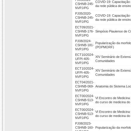
COVID-19: Capacitação d
CSHNB-245-
da rede pública de ensin
NVPJ/PG
PJ05/2020-
COVID-19: Capacitação d
CSHNB-245-
da rede pública de ensin
NVPJ/PG
ECT09/2021-
CSHNB-176-
Simpósio Piauiense de C
NVPJ/PG
PJ08/2024-
Popularização da morfolo
CSHNB-181-
(POPMORF)
NVPJ/PG
ECT10/2024-
XIV Seminário de Extensão
UFPI-405-
Comunidades
NVPJ/PG
ECT10/2024-
XIV Seminário de Extensão
UFPI-405-
Comunidades
NVPJ/PG
ECT04/2021-
CSHNB-069-
Anatomia do Sistema Loc
NVPJ/PG
ECT00/2024-
VI Encontro de Medicina
CSHNB-513-
do curso de medicina d
NVPJ/PG
ECT00/2024-
VI Encontro de Medicina
CSHNB-513-
do curso de medicina d
NVPJ/PG
PJ08/2023-
CSHNB-160-
Popularização da morfolo