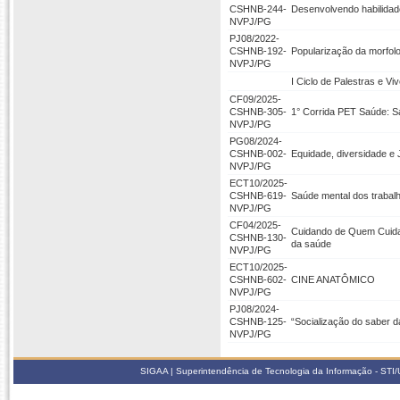
CSHNB-244-
Desenvolvendo habilidad
NVPJ/PG
PJ08/2022-
CSHNB-192-
Popularização da morfolo
NVPJ/PG
I Ciclo de Palestras e V
CF09/2025-
CSHNB-305-
1° Corrida PET Saúde: 
NVPJ/PG
PG08/2024-
CSHNB-002-
Equidade, diversidade e 
NVPJ/PG
ECT10/2025-
CSHNB-619-
Saúde mental dos trabalh
NVPJ/PG
CF04/2025-
Cuidando de Quem Cuida:
CSHNB-130-
da saúde
NVPJ/PG
ECT10/2025-
CSHNB-602-
CINE ANATÔMICO
NVPJ/PG
PJ08/2024-
CSHNB-125-
“Socialização do saber 
NVPJ/PG
SIGAA | Superintendência de Tecnologia da Informação - STI/UF