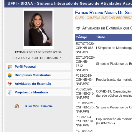
UFPI ›
SIGAA - Sistema Integrado de Gestão de Atividades Ac
Fatima Regina Nunes De So
CAFS - CAMPUS AMILCAR FERREIR
Atividades de Extensão que
Código
Título
ECT07/2020-
CSHNB-066-
I Simpósio de Metodolog
NVPJ/PG
FATIMA REGINA NUNES DE SOUSA
ECT10/2020-
CAMPUS AMILCAR FERREIRA SOBRAL
CSHNB-
Simpósio Piauiense de Ed
1712-
Perfil Pessoal
NVPJ/PG
Disciplinas Ministradas
PJ12/2019-
CSHNB-43-
Popularização da morfolo
Atividades de Extensão
NVPJ/PG
PJ05/2020-
COVID-19: Capacitação d
Projetos de Monitoria
CSHNB-245-
da rede pública de ensin
NVPJ/PG
ECT09/2021-
Ir ao Menu Principal
CSHNB-176-
Simpósio Piauiense de C
NVPJ/PG
PJ08/2024-
Popularização da morfolo
CSHNB-181-
(POPMORF)
NVPJ/PG
ECT04/2021-