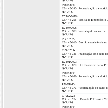
NVPJ/PG
PJ01/2020-
CSHNB-392-
Popularização da morfolo
NVPJ/PG
ECT05/2025-
CSHNB-258-
Mostra de Extensões e L
NVPJ/PG
ECT07/2025-
CSHNB-383-
Vícios ligados à internet
NVPJ/PG
PG01/2022-
CSHNB-010-
Gestão e assistência no
NVPJ/PG
CI09/2022-
CSHNB-186-
Atualização em saúde da
NVPJ/PG
ECT01/2023-
CSHNB-028-
PET Saúde em ação: Preve
NVPJ/PG
PJ00/2022-
CSHNB-036-
Popularização da Morfol
NVPJ/PG
PJ08/2023-
CSHNB-171-
“Socialização do saber 
NVPJ/PG
CF05/2024-
CSHNB-137-
I Ciclo de Palestras e V
NVPJ/PG
PJ09/2022-