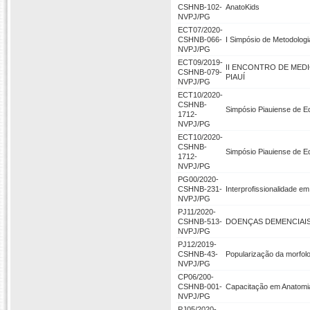
CSHNB-102-
AnatoKids
NVPJ/PG
ECT07/2020-
CSHNB-066-
I Simpósio de Metodolog
NVPJ/PG
ECT09/2019-
II ENCONTRO DE MED
CSHNB-079-
PIAUÍ
NVPJ/PG
ECT10/2020-
CSHNB-
Simpósio Piauiense de Ed
1712-
NVPJ/PG
ECT10/2020-
CSHNB-
Simpósio Piauiense de Ed
1712-
NVPJ/PG
PG00/2020-
CSHNB-231-
Interprofissionalidade e
NVPJ/PG
PJ11/2020-
CSHNB-513-
DOENÇAS DEMENCIAIS
NVPJ/PG
PJ12/2019-
CSHNB-43-
Popularização da morfolo
NVPJ/PG
CP06/200-
CSHNB-001-
Capacitação em Anatomia
NVPJ/PG
PJ05/2020-