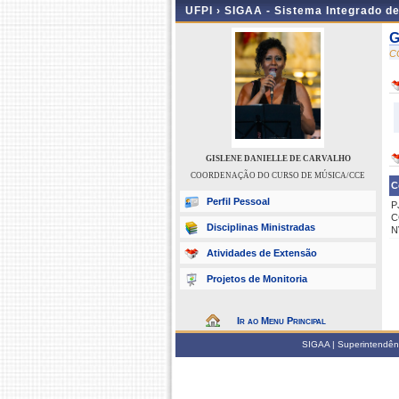
UFPI ›
SIGAA - Sistema Integrado d
G
C
GISLENE DANIELLE DE CARVALHO
COORDENAÇÃO DO CURSO DE MÚSICA/CCE
C
Perfil Pessoal
P
C
Disciplinas Ministradas
N
Atividades de Extensão
Projetos de Monitoria
Ir ao Menu Principal
SIGAA | Superintendênci