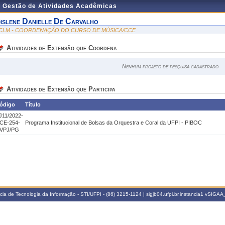
e Gestão de Atividades Acadêmicas
islene Danielle De Carvalho
CLM - COORDENAÇÃO DO CURSO DE MÚSICA/CCE
Atividades de Extensão que Coordena
Nenhum projeto de pesquisa cadastrado
Atividades de Extensão que Participa
ódigo
Título
J11/2022-
CE-254-
Programa Institucional de Bolsas da Orquestra e Coral da UFPI - PIBOC
VPJ/PG
a de Tecnologia da Informação - STI/UFPI - (86) 3215-1124 | sigjb04.ufpi.br.instancia1
vSIGAA_