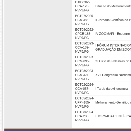
PJ08/2022-
CCA-126-
Difusão do Melhoramento
NVPJ/PG
ECT07/2025-
CCA-385-
II Jornada Científica d
NVPJ/PG
ECT08/2022-
CPCE-186-
IV ZOOMAPI - Encontro d
NVPJ/PG
ECT05/2023-
I FÓRUM INTERNACIO
CCA-189-
GRADUAÇÃO EM ZOOT
NVPJ/PG
ECT03/2023-
CCN-095-
2º Ciclo de Palestras do
NVPJ/PG
ECT08/2023-
CCA-324-
XVII Congresso Nordesti
NVPJ/PG
ECT02/2024-
CCA-067-
I Tarde da ovinocultura
NVPJ/PG
ECT05/2024-
UFPI-185-
Melhoramento Genético d
NVPJ/PG
ECT08/2024-
CCA-280-
I JORNADA CIENTÍFI
NVPJ/PG