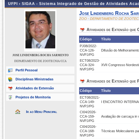
UFPI ›
SIGAA - Sistema Integrado de Gestão de Atividades Ac
Jose Lindenberg Rocha Sa
ZOO - DEPARTAMENTO DE ZOOTEC
Atividades de Extensão que
Código
Título
PJ08/2022-
CCA-126-
Difusão do Melhoramento
NVPJ/PG
JOSE LINDENBERG ROCHA SARMENTO
ECT08/2023-
DEPARTAMENTO DE ZOOTECNIA/CCA
CCA-324-
XVII Congresso Nordesti
NVPJ/PG
Perfil Pessoal
Disciplinas Ministradas
Atividades de Extensão que P
Atividades de Extensão
Código
Título
Projetos de Monitoria
ECT08/2021-
CCA-149-
I ENCONTRO INTERNA
NVPJ/PG
Ir ao Menu Principal
CI04/2026-
CCA-159-
Avaliação de carcaça in 
NVPJ/PG
CI04/2026-
CCA-168-
Técnicas Moleculares p
NVPJ/PG