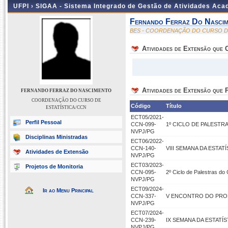
UFPI ›
SIGAA - Sistema Integrado de Gestão de Atividades Ac
Fernando Ferraz Do Nasci
BES - COORDENAÇÃO DO CURSO DE
Atividades de Extensão que
Atividades de Extensão que P
FERNANDO FERRAZ DO NASCIMENTO
COORDENAÇÃO DO CURSO DE
Código
Título
ESTATÍSTICA/CCN
ECT05/2021-
Perfil Pessoal
CCN-099-
1º CICLO DE PALESTRA
NVPJ/PG
Disciplinas Ministradas
ECT06/2022-
CCN-140-
VIII SEMANA DA ESTATÍ
Atividades de Extensão
NVPJ/PG
ECT03/2023-
Projetos de Monitoria
CCN-095-
2º Ciclo de Palestras do
NVPJ/PG
ECT09/2024-
Ir ao Menu Principal
CCN-337-
V ENCONTRO DO PROF
NVPJ/PG
ECT07/2024-
CCN-239-
IX SEMANA DA ESTATÍS
NVPJ/PG