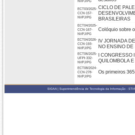
NVPJ/PG
CICLO DE PAL
ECT03/2025-
DESENVOLVIME
CCN-157-
NVPJ/PG
BRASILEIRAS
ECT04/2025-
Colóquio sobre o
CCN-167-
NVPJ/PG
ECT04/2026-
IV JORNADA DE
CCN-193-
NO ENSINO DE 
NVPJ/PG
ECT06/2025-
I CONGRESSO 
UFPI-332-
QUILOMBOLA E
NVPJ/PG
ECT08/2024-
Os primeiros 365 
CCN-278-
NVPJ/PG
SIGAA | Superintendência de Tecnologia da Informação - STI/UF