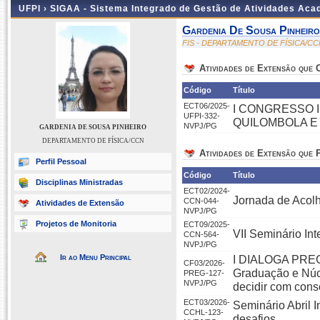
UFPI ›
SIGAA - Sistema Integrado de Gestão de Atividades Ac
Gardenia De Sousa Pinheiro
FIS - DEPARTAMENTO DE FÍSICA/CC
Atividades de Extensão que
Código
Título
ECT06/2025-
I CONGRESSO 
UFPI-332-
QUILOMBOLA E
NVPJ/PG
GARDENIA DE SOUSA PINHEIRO
DEPARTAMENTO DE FÍSICA/CCN
Atividades de Extensão que P
Perfil Pessoal
Código
Título
Disciplinas Ministradas
ECT02/2024-
Jornada de Acol
CCN-044-
Atividades de Extensão
NVPJ/PG
Projetos de Monitoria
ECT09/2025-
VII Seminário In
CCN-564-
NVPJ/PG
Ir ao Menu Principal
I DIALOGA PREG 
CF03/2026-
Graduação e Núcl
PREG-127-
NVPJ/PG
decidir com con
ECT03/2026-
Seminário Abril 
CCHL-123-
desafios