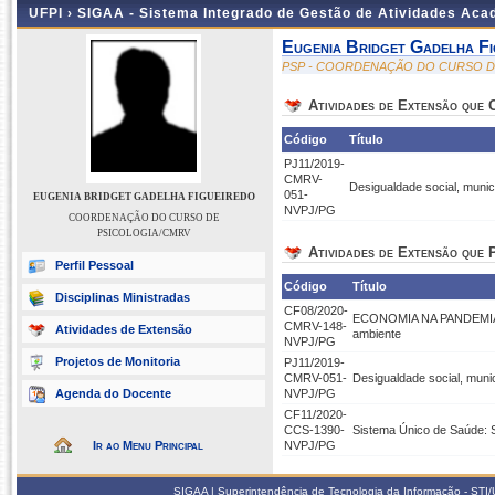
UFPI ›
SIGAA - Sistema Integrado de Gestão de Atividades Ac
Eugenia Bridget Gadelha Fi
PSP - COORDENAÇÃO DO CURSO D
Atividades de Extensão que
Código
Título
PJ11/2019-
CMRV-
Desigualdade social, muni
051-
EUGENIA BRIDGET GADELHA FIGUEIREDO
NVPJ/PG
COORDENAÇÃO DO CURSO DE
PSICOLOGIA/CMRV
Atividades de Extensão que P
Perfil Pessoal
Código
Título
Disciplinas Ministradas
CF08/2020-
ECONOMIA NA PANDEMIA: a 
CMRV-148-
Atividades de Extensão
ambiente
NVPJ/PG
Projetos de Monitoria
PJ11/2019-
CMRV-051-
Desigualdade social, mun
Agenda do Docente
NVPJ/PG
CF11/2020-
CCS-1390-
Sistema Único de Saúde: 
Ir ao Menu Principal
NVPJ/PG
SIGAA | Superintendência de Tecnologia da Informação - STI/UF