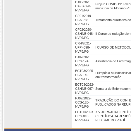
PJ06/2020-
Projeto COVID-19: Telec
CAFS-320-
município de Floriano-PI.
NVPJ/PG
CF01/2019-
CCS-736-
Tratamento qualitativo 
NVPJ/PG
CF02/2020-
CSHNB-048-
II Curso de redação cient
NVPJ/PG
CI04/2021-
UFPI-098-
I CURSO DE METODOL
NVPJ/PG
PJ02/2020-
CCS-174-
Assistência de Enfermag
NVPJ/PG
ECT03/2025-
I Simpósio Multidiscipli
CCS-149-
em transformação
NVPJ/PG
ECT03/2022-
CSHNB-067-
Semana de Enfermagem 
NVPJ/PG
PJ07/2022-
TRADUÇÃO DO CONHE
CCS-120-
PUBLICADOS NA REUFP
NVPJ/PG
ECT00/2023-
XIV JORNADA CIENTÍFI
CCS-010-
CIENTÍFICA DA RESID
NVPJ/PG
FEDERAL DO PIAUÍ