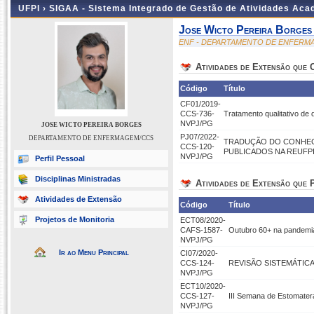
UFPI ›
SIGAA - Sistema Integrado de Gestão de Atividades Ac
Jose Wicto Pereira Borges
ENF - DEPARTAMENTO DE ENFERM
Atividades de Extensão que
Código
Título
CF01/2019-
CCS-736-
Tratamento qualitativo de
NVPJ/PG
JOSE WICTO PEREIRA BORGES
PJ07/2022-
DEPARTAMENTO DE ENFERMAGEM/CCS
TRADUÇÃO DO CONHEC
CCS-120-
PUBLICADOS NA REUFPI
NVPJ/PG
Perfil Pessoal
Disciplinas Ministradas
Atividades de Extensão que P
Atividades de Extensão
Código
Título
Projetos de Monitoria
ECT08/2020-
CAFS-1587-
Outubro 60+ na pandem
NVPJ/PG
Ir ao Menu Principal
CI07/2020-
CCS-124-
REVISÃO SISTEMÁTICA
NVPJ/PG
ECT10/2020-
CCS-127-
III Semana de Estomatera
NVPJ/PG