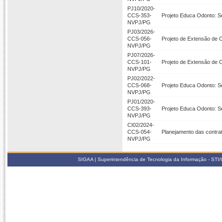
PJ10/2020-
CCS-353-
Projeto Educa Odonto: S
NVPJ/PG
PJ03/2026-
CCS-056-
Projeto de Extensão de 
NVPJ/PG
PJ07/2026-
CCS-101-
Projeto de Extensão de 
NVPJ/PG
PJ02/2022-
CCS-068-
Projeto Educa Odonto: S
NVPJ/PG
PJ01/2020-
CCS-393-
Projeto Educa Odonto: S
NVPJ/PG
CI02/2024-
CCS-054-
Planejamento das contrat
NVPJ/PG
SIGAA | Superintendência de Tecnologia da Informação - STI/UF