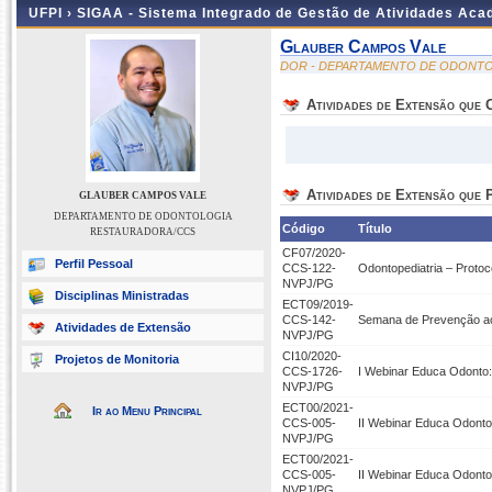
UFPI ›
SIGAA - Sistema Integrado de Gestão de Atividades Ac
Glauber Campos Vale
DOR - DEPARTAMENTO DE ODONT
Atividades de Extensão que
Atividades de Extensão que P
GLAUBER CAMPOS VALE
DEPARTAMENTO DE ODONTOLOGIA
Código
Título
RESTAURADORA/CCS
CF07/2020-
Perfil Pessoal
CCS-122-
Odontopediatria – Protoco
NVPJ/PG
Disciplinas Ministradas
ECT09/2019-
CCS-142-
Semana de Prevenção a
Atividades de Extensão
NVPJ/PG
CI10/2020-
Projetos de Monitoria
CCS-1726-
I Webinar Educa Odonto:
NVPJ/PG
ECT00/2021-
Ir ao Menu Principal
CCS-005-
II Webinar Educa Odont
NVPJ/PG
ECT00/2021-
CCS-005-
II Webinar Educa Odont
NVPJ/PG