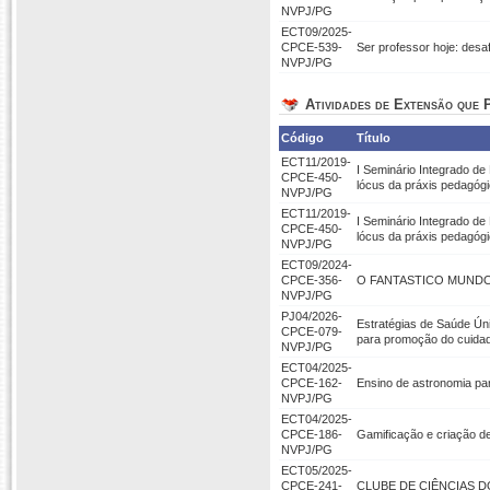
NVPJ/PG
ECT09/2025-
CPCE-539-
Ser professor hoje: desaf
NVPJ/PG
Atividades de Extensão que P
Código
Título
ECT11/2019-
I Seminário Integrado de
CPCE-450-
lócus da práxis pedagóg
NVPJ/PG
ECT11/2019-
I Seminário Integrado de
CPCE-450-
lócus da práxis pedagóg
NVPJ/PG
ECT09/2024-
CPCE-356-
O FANTASTICO MUNDO
NVPJ/PG
PJ04/2026-
Estratégias de Saúde Úni
CPCE-079-
para promoção do cuidado
NVPJ/PG
ECT04/2025-
CPCE-162-
Ensino de astronomia par
NVPJ/PG
ECT04/2025-
CPCE-186-
Gamificação e criação d
NVPJ/PG
ECT05/2025-
CPCE-241-
CLUBE DE CIÊNCIAS D