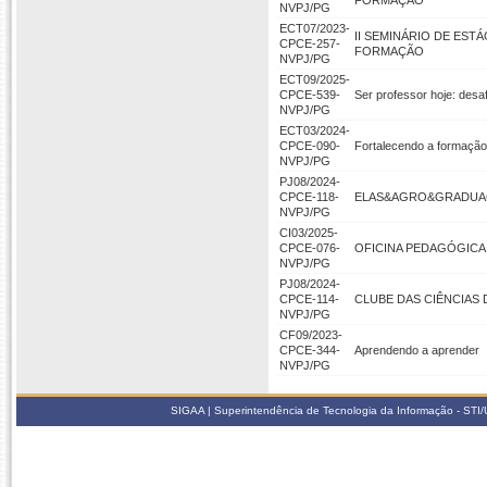
FORMAÇÃO
NVPJ/PG
ECT07/2023-
II SEMINÁRIO DE EST
CPCE-257-
FORMAÇÃO
NVPJ/PG
ECT09/2025-
CPCE-539-
Ser professor hoje: desaf
NVPJ/PG
ECT03/2024-
CPCE-090-
Fortalecendo a formação
NVPJ/PG
PJ08/2024-
CPCE-118-
ELAS&AGRO&GRADU
NVPJ/PG
CI03/2025-
CPCE-076-
OFICINA PEDAGÓGICA
NVPJ/PG
PJ08/2024-
CPCE-114-
CLUBE DAS CIÊNCIAS 
NVPJ/PG
CF09/2023-
CPCE-344-
Aprendendo a aprender
NVPJ/PG
SIGAA | Superintendência de Tecnologia da Informação - STI/UF