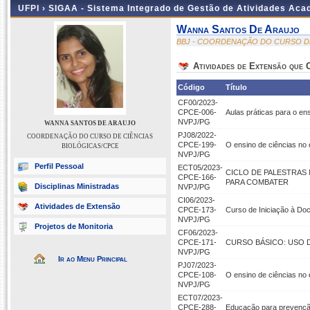
UFPI ›
SIGAA - Sistema Integrado de Gestão de Atividades Ac
Wanna Santos De Araujo
BBJ - COORDENAÇÃO DO CURSO DE
Atividades de Extensão que
Código
Título
CF00/2023-
CPCE-006-
Aulas práticas para o ens
NVPJ/PG
WANNA SANTOS DE ARAUJO
PJ08/2022-
COORDENAÇÃO DO CURSO DE CIÊNCIAS
CPCE-199-
O ensino de ciências no e
BIOLÓGICAS/CPCE
NVPJ/PG
Perfil Pessoal
ECT05/2023-
CICLO DE PALESTRAS 
CPCE-166-
PARA COMBATER
Disciplinas Ministradas
NVPJ/PG
CI06/2023-
Atividades de Extensão
CPCE-173-
Curso de Iniciação à Do
NVPJ/PG
Projetos de Monitoria
CF06/2023-
CPCE-171-
CURSO BÁSICO: USO 
NVPJ/PG
Ir ao Menu Principal
PJ07/2023-
CPCE-108-
O ensino de ciências no e
NVPJ/PG
ECT07/2023-
CPCE-288-
Educação para prevenção