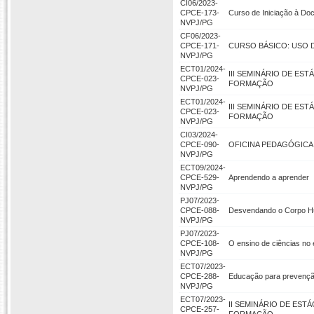
CI06/2023-
CPCE-173-
Curso de Iniciação à Do
NVPJ/PG
CF06/2023-
CPCE-171-
CURSO BÁSICO: USO 
NVPJ/PG
ECT01/2024-
III SEMINÁRIO DE ES
CPCE-023-
FORMAÇÃO
NVPJ/PG
ECT01/2024-
III SEMINÁRIO DE ES
CPCE-023-
FORMAÇÃO
NVPJ/PG
CI03/2024-
CPCE-090-
OFICINA PEDAGÓGICA
NVPJ/PG
ECT09/2024-
CPCE-529-
Aprendendo a aprender
NVPJ/PG
PJ07/2023-
CPCE-088-
Desvendando o Corpo Hu
NVPJ/PG
PJ07/2023-
CPCE-108-
O ensino de ciências no e
NVPJ/PG
ECT07/2023-
CPCE-288-
Educação para prevenção
NVPJ/PG
ECT07/2023-
II SEMINÁRIO DE EST
CPCE-257-