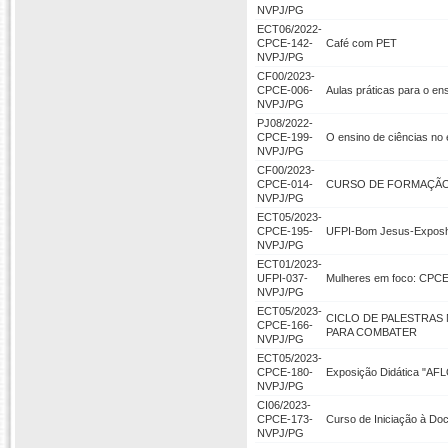
NVPJ/PG
ECT06/2022-
CPCE-142-
Café com PET
NVPJ/PG
CF00/2023-
CPCE-006-
Aulas práticas para o ens
NVPJ/PG
PJ08/2022-
CPCE-199-
O ensino de ciências no e
NVPJ/PG
CF00/2023-
CPCE-014-
CURSO DE FORMAÇÃO
NVPJ/PG
ECT05/2023-
CPCE-195-
UFPI-Bom Jesus-Exposho
NVPJ/PG
ECT01/2023-
UFPI-037-
Mulheres em foco: CPCE u
NVPJ/PG
ECT05/2023-
CICLO DE PALESTRAS 
CPCE-166-
PARA COMBATER
NVPJ/PG
ECT05/2023-
CPCE-180-
Exposição Didática "AF
NVPJ/PG
CI06/2023-
CPCE-173-
Curso de Iniciação à Do
NVPJ/PG