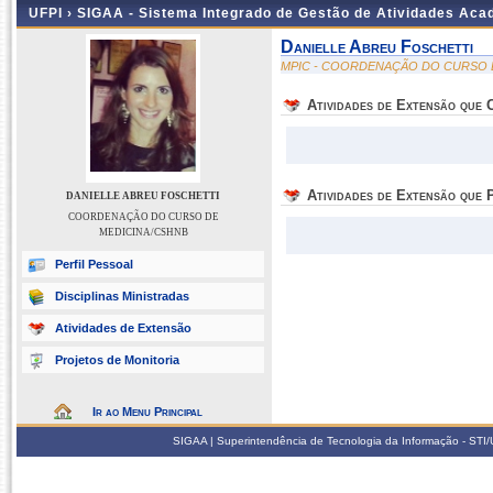
UFPI ›
SIGAA - Sistema Integrado de Gestão de Atividades Ac
Danielle Abreu Foschetti
MPIC - COORDENAÇÃO DO CURSO 
Atividades de Extensão que
Atividades de Extensão que P
DANIELLE ABREU FOSCHETTI
COORDENAÇÃO DO CURSO DE
MEDICINA/CSHNB
Perfil Pessoal
Disciplinas Ministradas
Atividades de Extensão
Projetos de Monitoria
Ir ao Menu Principal
SIGAA | Superintendência de Tecnologia da Informação - STI/UF