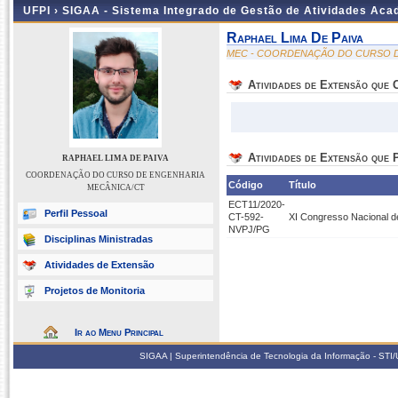
UFPI ›
SIGAA - Sistema Integrado de Gestão de Atividades Ac
Raphael Lima De Paiva
MEC - COORDENAÇÃO DO CURSO D
Atividades de Extensão que
Atividades de Extensão que P
RAPHAEL LIMA DE PAIVA
COORDENAÇÃO DO CURSO DE ENGENHARIA
Código
Título
MECÂNICA/CT
ECT11/2020-
Perfil Pessoal
CT-592-
XI Congresso Nacional d
NVPJ/PG
Disciplinas Ministradas
Atividades de Extensão
Projetos de Monitoria
Ir ao Menu Principal
SIGAA | Superintendência de Tecnologia da Informação - STI/UF