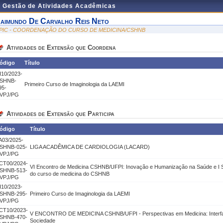
e Gestão de Atividades Acadêmicas
aimundo De Carvalho Reis Neto
PIC - COORDENAÇÃO DO CURSO DE MEDICINA/CSHNB
Atividades de Extensão que Coordena
ódigo
Título
I10/2023-
SHNB-
Primeiro Curso de Imaginologia da LAEMI
95-
VPJ/PG
Atividades de Extensão que Participa
ódigo
Título
A03/2025-
SHNB-025-
LIGA ACADÊMICA DE CARDIOLOGIA (LACARD)
VPJ/PG
CT00/2024-
VI Encontro de Medicina CSHNB/UFPI: Inovação e Humanização na Saúde e I S
SHNB-513-
do curso de medicina do CSHNB
VPJ/PG
I10/2023-
SHNB-295-
Primeiro Curso de Imaginologia da LAEMI
VPJ/PG
CT10/2023-
V ENCONTRO DE MEDICINA CSHNB/UFPI - Perspectivas em Medicina: Interfac
SHNB-470-
Sociedade