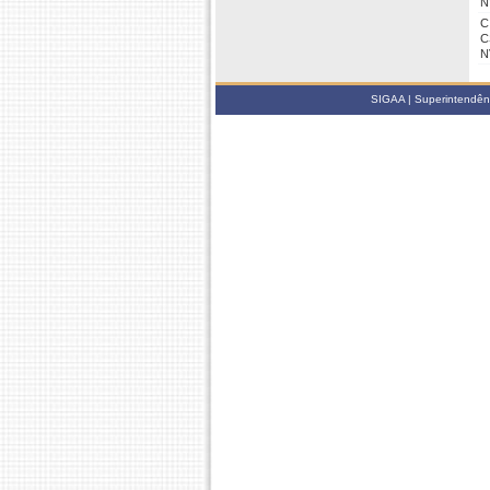
N
C
C
N
SIGAA | Superintendênci