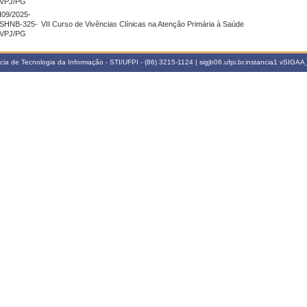
VPJ/PG
I09/2025-
SHNB-325-
VII Curso de Vivências Clínicas na Atenção Primária à Saúde
VPJ/PG
a de Tecnologia da Informação - STI/UFPI - (86) 3215-1124 | sigjb06.ufpi.br.instancia1
vSIGAA_