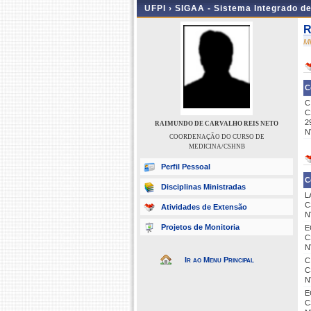
UFPI ›
SIGAA - Sistema Integrado d
R
M
C
C
C
2
RAIMUNDO DE CARVALHO REIS NETO
N
COORDENAÇÃO DO CURSO DE
MEDICINA/CSHNB
Perfil Pessoal
C
Disciplinas Ministradas
L
C
Atividades de Extensão
N
Projetos de Monitoria
E
C
N
Ir ao Menu Principal
C
C
N
E
C