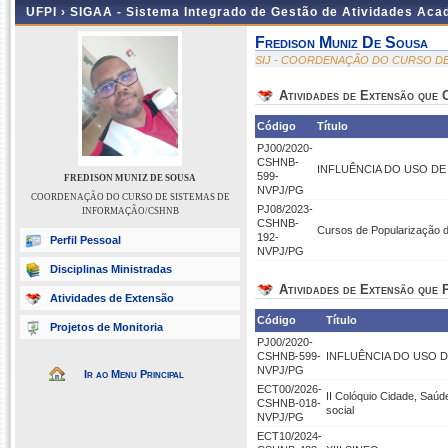
UFPI ›
SIGAA - Sistema Integrado de Gestão de Atividades Ac
Fredison Muniz De Sousa
SIJ - COORDENAÇÃO DO CURSO D
Atividades de Extensão que
Código
Título
PJ00/2020-
CSHNB-
INFLUÊNCIA DO USO DE
599-
FREDISON MUNIZ DE SOUSA
NVPJ/PG
COORDENAÇÃO DO CURSO DE SISTEMAS DE
PJ08/2023-
INFORMAÇÃO/CSHNB
CSHNB-
Cursos de Popularização 
192-
Perfil Pessoal
NVPJ/PG
Disciplinas Ministradas
Atividades de Extensão que P
Atividades de Extensão
Código
Título
Projetos de Monitoria
PJ00/2020-
CSHNB-599-
INFLUÊNCIA DO USO 
NVPJ/PG
Ir ao Menu Principal
ECT00/2026-
II Colóquio Cidade, Saúd
CSHNB-018-
social
NVPJ/PG
ECT10/2024-