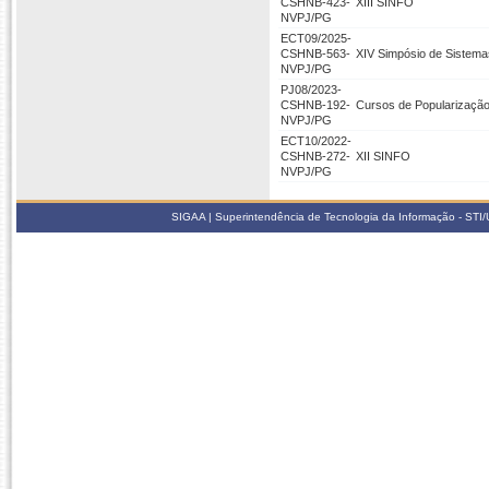
CSHNB-423-
XIII SINFO
NVPJ/PG
ECT09/2025-
CSHNB-563-
XIV Simpósio de Sistem
NVPJ/PG
PJ08/2023-
CSHNB-192-
Cursos de Popularizaçã
NVPJ/PG
ECT10/2022-
CSHNB-272-
XII SINFO
NVPJ/PG
SIGAA | Superintendência de Tecnologia da Informação - STI/UF