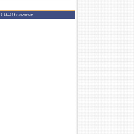
60h
5M1234
3.12.1678
07/08/2026 00:37
30h
5M34
75h
7T23456
30h
24T6
60h
7M3456
60h
5M56 5T12
30h
5M56
60h
3T3456
60h
35M34
75h
7T23456
60h
7M3456
60h
5M1256
30h
5M56
60h
35M34
75h
7T23456
60h
7M3456