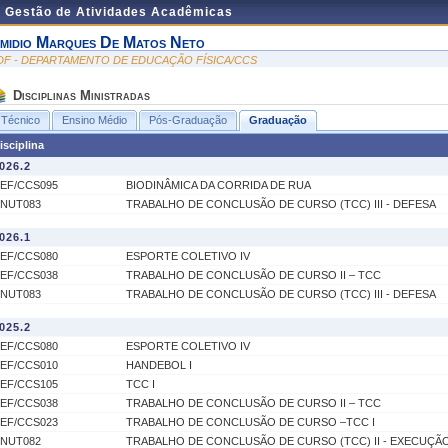
e Gestão de Atividades Acadêmicas
midio Marques De Matos Neto
DF - DEPARTAMENTO DE EDUCAÇÃO FÍSICA/CCS
Disciplinas Ministradas
Técnico
Ensino Médio
Pós-Graduação
Graduação
isciplina
026.2
EF/CCS095
BIODINÂMICA DA CORRIDA DE RUA
NUT083
TRABALHO DE CONCLUSÃO DE CURSO (TCC) III - DEFESA
026.1
EF/CCS080
ESPORTE COLETIVO IV
EF/CCS038
TRABALHO DE CONCLUSÃO DE CURSO II – TCC
NUT083
TRABALHO DE CONCLUSÃO DE CURSO (TCC) III - DEFESA
025.2
EF/CCS080
ESPORTE COLETIVO IV
EF/CCS010
HANDEBOL I
EF/CCS105
TCC I
EF/CCS038
TRABALHO DE CONCLUSÃO DE CURSO II – TCC
EF/CCS023
TRABALHO DE CONCLUSÃO DE CURSO –TCC I
NUT082
TRABALHO DE CONCLUSÃO DE CURSO (TCC) II - EXECUÇÃ