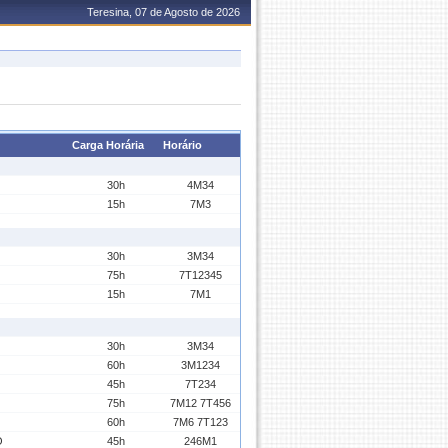
Teresina, 07 de Agosto de 2026
Carga Horária
Horário
30h
4M34
15h
7M3
30h
3M34
75h
7T12345
15h
7M1
30h
3M34
60h
3M1234
45h
7T234
75h
7M12 7T456
60h
7M6 7T123
O
45h
246M1