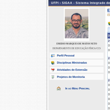
UFPI ›
SIGAA - Sistema Integrado d
E
E
D
2
EMIDIO MARQUES DE MATOS NETO
D
DEPARTAMENTO DE EDUCAÇÃO FÍSICA/CCS
D
Perfil Pessoal
2
Disciplinas Ministradas
D
D
Atividades de Extensão
D
Projetos de Monitoria
2
D
Ir ao Menu Principal
D
D
D
D
D