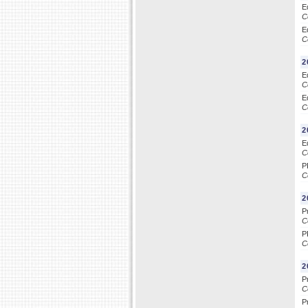
E
C
E
C
2
E
C
E
C
2
E
C
P
C
2
P
C
P
C
2
P
C
P