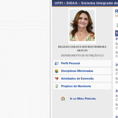
UFPI ›
SIGAA - Sistema Integrado d
R
N
T
2
E
REGILDA SARAIVA DOS REIS MOREIRA
C
ARAUJO
E
DEPARTAMENTO DE NUTRIÇÃO/CCS
C
Perfil Pessoal
2
E
Disciplinas Ministradas
C
Atividades de Extensão
E
C
Projetos de Monitoria
2
E
Ir ao Menu Principal
C
E
C
2