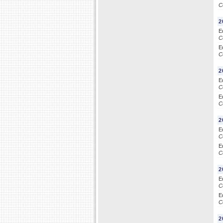
C
2
E
C
E
C
2
E
C
E
C
2
E
C
E
C
2
E
C
E
C
2