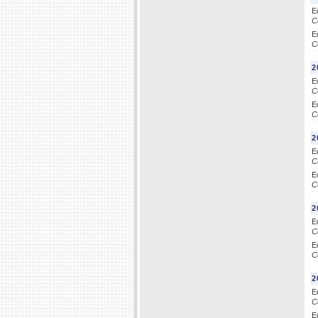
E
C
E
C
2
E
C
E
C
2
E
C
E
C
2
E
C
E
C
2
E
C
E