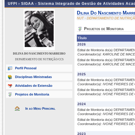
UFPI ›
SIGAA - Sistema Integrado de Gestão de Atividades Ac
Dilina Do Nascimento Marr
NUT - DEPARTAMENTO DE NUTRIÇ
Projetos de Monitoria
Título
2026
Edital de Monitoria do(a) DEPARTA
DILINA DO NASCIMENTO MARREIRO
Coordenador(a): KAROLINE DE MA
DEPARTAMENTO DE NUTRIÇÃO/CCS
Edital de Monitoria do(a) DEPARTA
Coordenador(a): KAROLINE DE MA
Perfil Pessoal
2025
Disciplinas Ministradas
Edital de Monitoria do(a) DEPARTA
Coordenador(a): IVONE FREIRES D
Atividades de Extensão
Edital de Monitoria do(a) DEPARTA
Coordenador(a): IVONE FREIRES D
Projetos de Monitoria
2024
Ir ao Menu Principal
Edital de Monitoria do(a) DEPARTA
Coordenador(a): IVONE FREIRES D
Edital de Monitoria do(a) DEPARTA
Coordenador(a): IVONE FREIRES D
2023