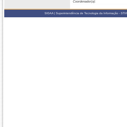
Coordenador(a):
SIGAA | Superintendência de Tecnologia da Informação - STI/UF