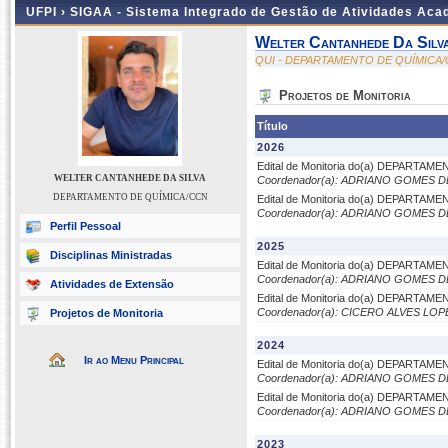
UFPI ›
SIGAA - Sistema Integrado de Gestão de Atividades Ac
Welter Cantanhede Da Silv
QUI - DEPARTAMENTO DE QUÍMICA
Projetos de Monitoria
Título
2026
Edital de Monitoria do(a) DEPARTAM
WELTER CANTANHEDE DA SILVA
Coordenador(a): ADRIANO GOMES 
DEPARTAMENTO DE QUÍMICA/CCN
Edital de Monitoria do(a) DEPARTAM
Coordenador(a): ADRIANO GOMES 
Perfil Pessoal
2025
Disciplinas Ministradas
Edital de Monitoria do(a) DEPARTAM
Coordenador(a): ADRIANO GOMES 
Atividades de Extensão
Edital de Monitoria do(a) DEPARTAM
Coordenador(a): CICERO ALVES LO
Projetos de Monitoria
2024
Ir ao Menu Principal
Edital de Monitoria do(a) DEPARTAM
Coordenador(a): ADRIANO GOMES 
Edital de Monitoria do(a) DEPARTAM
Coordenador(a): ADRIANO GOMES 
2023