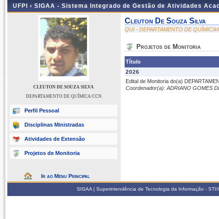
UFPI ›
SIGAA - Sistema Integrado de Gestão de Atividades Ac
Cleuton De Souza Silva
QUI - DEPARTAMENTO DE QUÍMICA
Projetos de Monitoria
Título
2026
Edital de Monitoria do(a) DEPARTAM
CLEUTON DE SOUZA SILVA
Coordenador(a): ADRIANO GOMES 
DEPARTAMENTO DE QUÍMICA/CCN
Perfil Pessoal
Disciplinas Ministradas
Atividades de Extensão
Projetos de Monitoria
Ir ao Menu Principal
SIGAA | Superintendência de Tecnologia da Informação - STI/UF