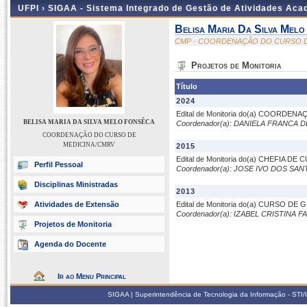
UFPI ›
SIGAA - Sistema Integrado de Gestão de Atividades Ac
Belisa Maria Da Silva Melo
CMP - COORDENAÇÃO DO CURSO D
Projetos de Monitoria
Título
2024
Edital de Monitoria do(a) COORDE
BELISA MARIA DA SILVA MELO FONSÊCA
Coordenador(a): DANIELA FRANCA 
COORDENAÇÃO DO CURSO DE
MEDICINA/CMRV
2015
Edital de Monitoria do(a) CHEFIA D
Perfil Pessoal
Coordenador(a): JOSE IVO DOS S
Disciplinas Ministradas
2013
Atividades de Extensão
Edital de Monitoria do(a) CURSO D
Coordenador(a): IZABEL CRISTINA
Projetos de Monitoria
Agenda do Docente
Ir ao Menu Principal
SIGAA | Superintendência de Tecnologia da Informação - STI/UF