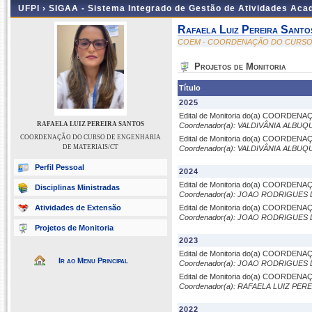
UFPI ›
SIGAA - Sistema Integrado de Gestão de Atividades Ac
Rafaela Luiz Pereira Santo
COEM - COORDENAÇÃO DO CURSO 
Projetos de Monitoria
Título
2025
Edital de Monitoria do(a) COORDE
RAFAELA LUIZ PEREIRA SANTOS
Coordenador(a): VALDIVÂNIA ALB
COORDENAÇÃO DO CURSO DE ENGENHARIA
Edital de Monitoria do(a) COORDE
DE MATERIAIS/CT
Coordenador(a): VALDIVÂNIA ALB
Perfil Pessoal
2024
Edital de Monitoria do(a) COORDE
Disciplinas Ministradas
Coordenador(a): JOAO RODRIGUES
Atividades de Extensão
Edital de Monitoria do(a) COORDE
Coordenador(a): JOAO RODRIGUES
Projetos de Monitoria
2023
Edital de Monitoria do(a) COORDE
Ir ao Menu Principal
Coordenador(a): JOAO RODRIGUES
Edital de Monitoria do(a) COORDE
Coordenador(a): RAFAELA LUIZ PE
2022