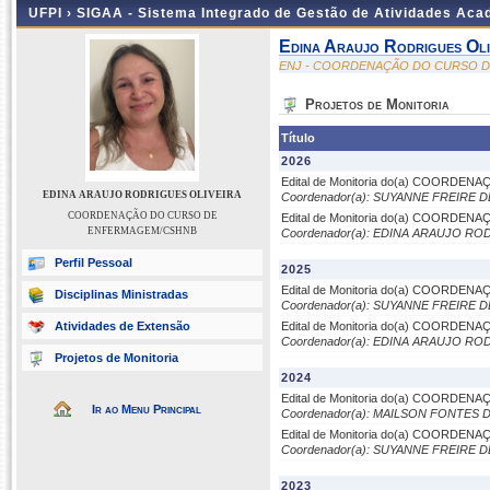
UFPI ›
SIGAA - Sistema Integrado de Gestão de Atividades Ac
Edina Araujo Rodrigues Oli
ENJ - COORDENAÇÃO DO CURSO 
Projetos de Monitoria
Título
2026
Edital de Monitoria do(a) COORD
EDINA ARAUJO RODRIGUES OLIVEIRA
Coordenador(a): SUYANNE FREIRE
COORDENAÇÃO DO CURSO DE
Edital de Monitoria do(a) COORD
ENFERMAGEM/CSHNB
Coordenador(a): EDINA ARAUJO RO
Perfil Pessoal
2025
Edital de Monitoria do(a) COORD
Disciplinas Ministradas
Coordenador(a): SUYANNE FREIRE
Atividades de Extensão
Edital de Monitoria do(a) COORD
Coordenador(a): EDINA ARAUJO RO
Projetos de Monitoria
2024
Edital de Monitoria do(a) COORD
Ir ao Menu Principal
Coordenador(a): MAILSON FONTES
Edital de Monitoria do(a) COORD
Coordenador(a): SUYANNE FREIRE
2023