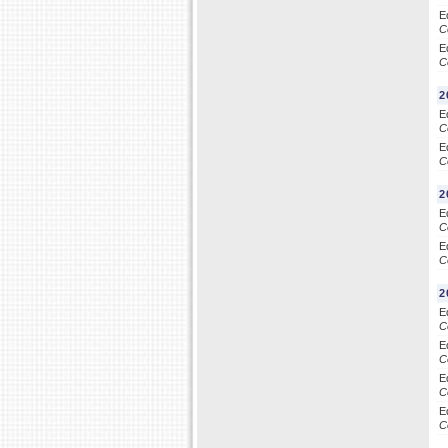
E
C
E
C
2
E
C
E
C
2
E
C
E
C
2
E
C
E
C
E
C
E
C