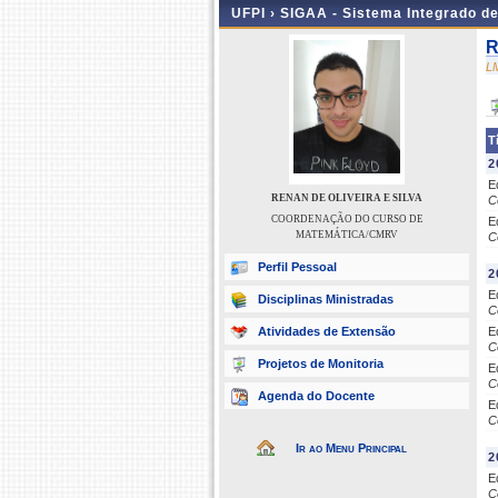
UFPI ›
SIGAA - Sistema Integrado d
R
L
T
2
E
RENAN DE OLIVEIRA E SILVA
C
COORDENAÇÃO DO CURSO DE
E
MATEMÁTICA/CMRV
C
Perfil Pessoal
2
E
Disciplinas Ministradas
C
Atividades de Extensão
E
C
Projetos de Monitoria
E
C
Agenda do Docente
E
C
Ir ao Menu Principal
2
E
C