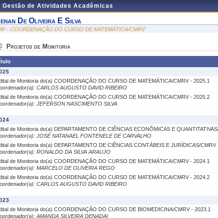
e Gestão de Atividades Acadêmicas
enan De Oliveira E Silva
MP - COORDENAÇÃO DO CURSO DE MATEMÁTICA/CMRV
Projetos de Monitoria
ítulo
025
dital de Monitoria do(a) COORDENAÇÃO DO CURSO DE MATEMÁTICA/CMRV - 2025.1
oordenador(a): CARLOS AUGUSTO DAVID RIBEIRO
dital de Monitoria do(a) COORDENAÇÃO DO CURSO DE MATEMÁTICA/CMRV - 2025.2
oordenador(a): JEFERSON NASCIMENTO SILVA
024
dital de Monitoria do(a) DEPARTAMENTO DE CIÊNCIAS ECONÔMICAS E QUANTITATIVAS
oordenador(a): JOSÉ NATANAEL FONTENELE DE CARVALHO
dital de Monitoria do(a) DEPARTAMENTO DE CIÊNCIAS CONTÁBEIS E JURÍDICAS/CMRV -
oordenador(a): RONALDO DA SILVA ARAUJO
dital de Monitoria do(a) COORDENAÇÃO DO CURSO DE MATEMÁTICA/CMRV - 2024.1
oordenador(a): MARCELO DE OLIVEIRA REGO
dital de Monitoria do(a) COORDENAÇÃO DO CURSO DE MATEMÁTICA/CMRV - 2024.2
oordenador(a): CARLOS AUGUSTO DAVID RIBEIRO
023
dital de Monitoria do(a) COORDENAÇÃO DO CURSO DE BIOMEDICINA/CMRV - 2023.1
oordenador(a): AMANDA SILVEIRA DENADAI