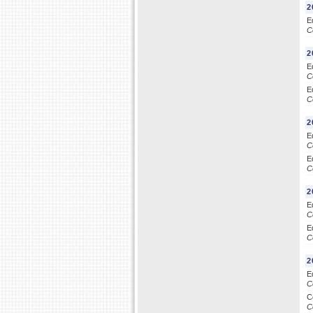
2
E
C
2
E
C
E
C
2
E
C
E
C
2
E
C
E
C
2
E
C
C
C