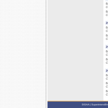
E
C
E
C
2
E
C
E
C
2
E
C
E
C
2
E
C
E
C
E
C
SIGAA | Superintendênci