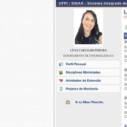
UFPI ›
SIGAA - Sistema Integrado d
L
E
T
2
E
LÍVIA CARVALHO PEREIRA
C
DEPARTAMENTO DE ENFERMAGEM/CCS
E
C
Perfil Pessoal
2
Disciplinas Ministradas
E
C
Atividades de Extensão
E
C
Projetos de Monitoria
2
Ir ao Menu Principal
E
C
E
C
2