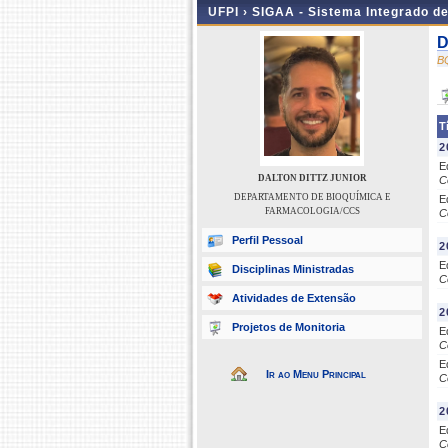
UFPI ›
SIGAA - Sistema Integrado d
D
B
T
2
E
DALTON DITTZ JUNIOR
C
DEPARTAMENTO DE BIOQUÍMICA E
E
FARMACOLOGIA/CCS
C
Perfil Pessoal
2
E
Disciplinas Ministradas
C
Atividades de Extensão
2
Projetos de Monitoria
E
C
E
Ir ao Menu Principal
C
2
E
C