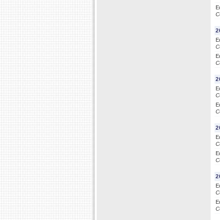
E
C
2
E
C
E
C
2
E
C
E
C
2
E
C
E
C
2
E
C
E
C