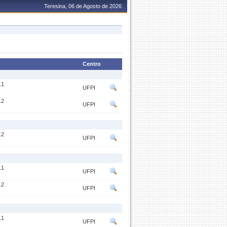
Teresina, 06 de Agosto de 2026
Centro
.1
UFPI
.2
UFPI
.2
UFPI
.1
UFPI
.2
UFPI
.1
UFPI