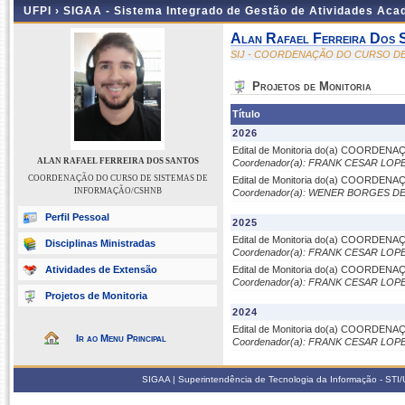
UFPI ›
SIGAA - Sistema Integrado de Gestão de Atividades Ac
Alan Rafael Ferreira Dos 
SIJ - COORDENAÇÃO DO CURSO D
Projetos de Monitoria
Título
2026
Edital de Monitoria do(a) COORD
ALAN RAFAEL FERREIRA DOS SANTOS
Coordenador(a): FRANK CESAR LOP
COORDENAÇÃO DO CURSO DE SISTEMAS DE
Edital de Monitoria do(a) COORD
INFORMAÇÃO/CSHNB
Coordenador(a): WENER BORGES D
Perfil Pessoal
2025
Edital de Monitoria do(a) COORD
Disciplinas Ministradas
Coordenador(a): FRANK CESAR LOP
Atividades de Extensão
Edital de Monitoria do(a) COORD
Coordenador(a): FRANK CESAR LOP
Projetos de Monitoria
2024
Edital de Monitoria do(a) COORD
Ir ao Menu Principal
Coordenador(a): FRANK CESAR LOP
SIGAA | Superintendência de Tecnologia da Informação - STI/UF