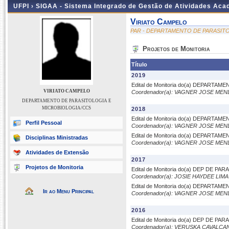
UFPI ›
SIGAA - Sistema Integrado de Gestão de Atividades Ac
Viriato Campelo
PAR - DEPARTAMENTO DE PARASIT
Projetos de Monitoria
Título
2019
Edital de Monitoria do(a) DEPART
VIRIATO CAMPELO
Coordenador(a): VAGNER JOSE ME
DEPARTAMENTO DE PARASITOLOGIA E
MICROBIOLOGIA/CCS
2018
Edital de Monitoria do(a) DEPART
Perfil Pessoal
Coordenador(a): VAGNER JOSE ME
Edital de Monitoria do(a) DEPART
Disciplinas Ministradas
Coordenador(a): VAGNER JOSE ME
Atividades de Extensão
2017
Projetos de Monitoria
Edital de Monitoria do(a) DEP DE P
Coordenador(a): JOSIE HAYDEE LI
Edital de Monitoria do(a) DEPART
Ir ao Menu Principal
Coordenador(a): VAGNER JOSE ME
2016
Edital de Monitoria do(a) DEP DE P
Coordenador(a): VERUSKA CAVALC