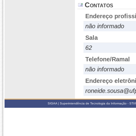
Contatos
Endereço profiss
não informado
Sala
62
Telefone/Ramal
não informado
Endereço eletrôn
roneide.sousa@ufp
SIGAA | Superintendência de Tecnologia da Informação - STI/UF