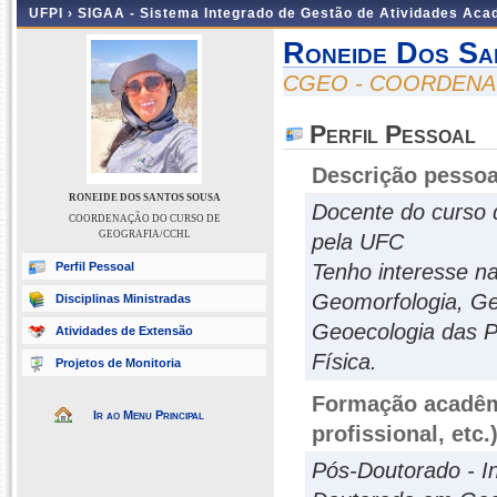
UFPI ›
SIGAA - Sistema Integrado de Gestão de Atividades Ac
Roneide Dos Sa
CGEO - COORDENA
Perfil Pessoal
Descrição pessoa
RONEIDE DOS SANTOS SOUSA
Docente do curso
COORDENAÇÃO DO CURSO DE
GEOGRAFIA/CCHL
pela UFC
Perfil Pessoal
Tenho interesse na
Geomorfologia, Ge
Disciplinas Ministradas
Geoecologia das P
Atividades de Extensão
Física.
Projetos de Monitoria
Formação acadêmi
Ir ao Menu Principal
profissional, etc.
Pós-Doutorado - I