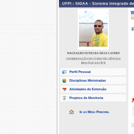
UFPI ›
SIGAA - Sistema Integrado d
W
B
WAGNALDO NUNES DA SILVA CASTRO
COORDENAÇÃO DO CURSO DE CIÊNCIAS
BIOLÓGICAS/CPCE
Perfil Pessoal
Disciplinas Ministradas
Atividades de Extensão
Projetos de Monitoria
Ir ao Menu Principal