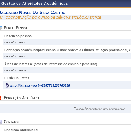
e Gestão de Atividades Acadêmicas
agnaldo Nunes Da Silva Castro
BJ - COORDENAÇÃO DO CURSO DE CIÊNCIAS BIOLÓGICAS/CPCE
Perfil Pessoal
Descrição pessoal
não informada
Formação acadêmica/profissional (Onde obteve os títulos, atuação profissional, et
não informada
Áreas de Interesse
(áreas de interesse de ensino e pesquisa)
não informadas
Currículo Lattes:
http://lattes.cnpq.br/2387749186760338
Formação Acadêmica
Formação acadêmica não cadastrada
Contatos
Endereço profissional