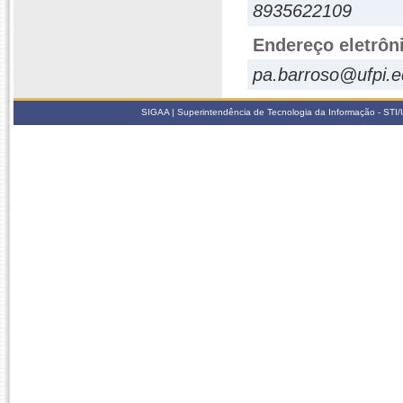
8935622109
Endereço eletrôn
pa.barroso@ufpi.e
SIGAA | Superintendência de Tecnologia da Informação - STI/UF