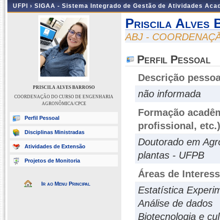
UFPI ›
SIGAA - Sistema Integrado de Gestão de Atividades Ac
Priscila Alves
ABJ - COORDENAÇ
Perfil Pessoal
Descrição pessoa
PRISCILA ALVES BARROSO
não informada
COORDENAÇÃO DO CURSO DE ENGENHARIA
AGRONÔMICA/CPCE
Formação acadêmi
Perfil Pessoal
profissional, etc.
Disciplinas Ministradas
Doutorado em Agro
Atividades de Extensão
plantas - UFPB
Projetos de Monitoria
Áreas de Interes
Ir ao Menu Principal
Estatística Experi
Análise de dados
Biotecnologia e cu