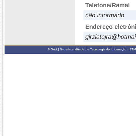
Telefone/Ramal
não informado
Endereço eletrôn
girziatajra@hotma
SIGAA | Superintendência de Tecnologia da Informação - STI/UF