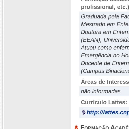
profissional, etc.
Graduada pela Fac
Mestrado em Enfer
Doutora em Enfer
(EEAN), Universid
Atuou como enferme
Emergência no Hos
Docente de Enfer
(Campus Binaciona
Áreas de Interes
não informadas
Currículo Lattes:
http://lattes.c
Formação Acadê