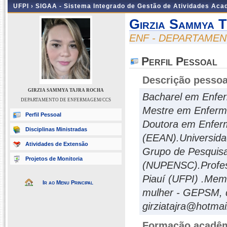
UFPI ›
SIGAA - Sistema Integrado de Gestão de Atividades Ac
Girzia Sammya 
ENF - DEPARTAME
Perfil Pessoal
Descrição pessoa
GIRZIA SAMMYA TAJRA ROCHA
Bacharel em Enfer
DEPARTAMENTO DE ENFERMAGEM/CCS
Mestre em Enferma
Perfil Pessoal
Doutora em Enfer
Disciplinas Ministradas
(EEAN).Universida
Atividades de Extensão
Grupo de Pesquis
Projetos de Monitoria
(NUPENSC).Profes
Piauí (UFPI) .Me
Ir ao Menu Principal
mulher - GEPSM, d
girziatajra@hotma
Formação acadêmi