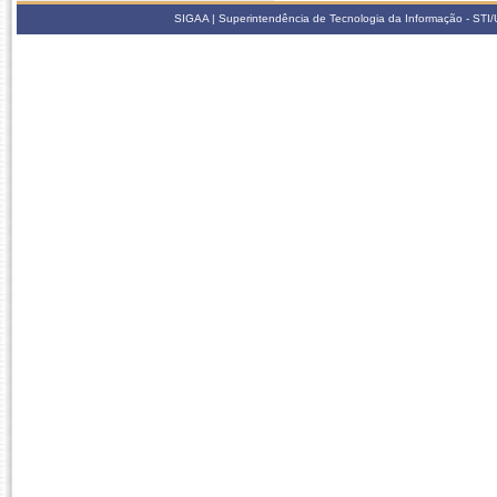
SIGAA | Superintendência de Tecnologia da Informação - STI/UF