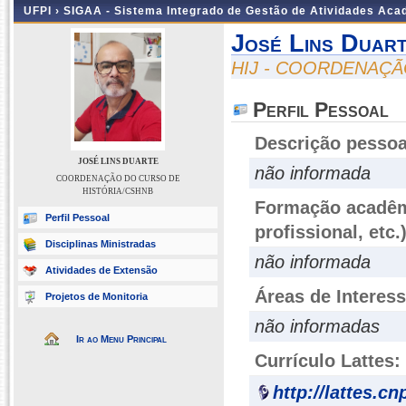
UFPI ›
SIGAA - Sistema Integrado de Gestão de Atividades Ac
José Lins Duar
HIJ - COORDENAÇÃ
Perfil Pessoal
Descrição pessoa
JOSÉ LINS DUARTE
não informada
COORDENAÇÃO DO CURSO DE
HISTÓRIA/CSHNB
Formação acadêmi
Perfil Pessoal
profissional, etc.
Disciplinas Ministradas
não informada
Atividades de Extensão
Áreas de Interes
Projetos de Monitoria
não informadas
Ir ao Menu Principal
Currículo Lattes:
http://lattes.c