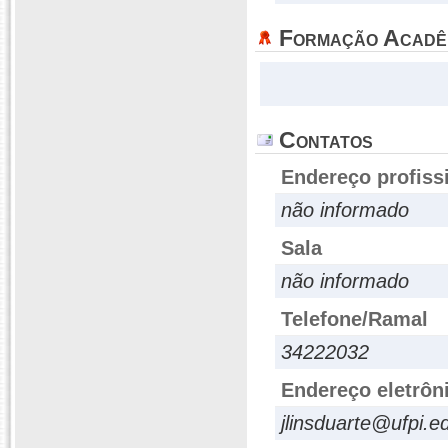
Formação Acadê
Contatos
Endereço profiss
não informado
Sala
não informado
Telefone/Ramal
34222032
Endereço eletrôn
jlinsduarte@ufpi.e