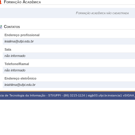
Formação Acadêmica
Formação acadêmica não cadastrada
Contatos
Endereço profissional
leialima@ufpi.edu.br
Sala
não informado
Telefone/Ramal
não informado
Endereço eletrônico
leiahlima@ufpi.edu.br
a de Tecnologia da Informação - STI/UFPI - (86) 3215-1124 | sigjb03.ufpi.br.instancia1
vSIGAA_