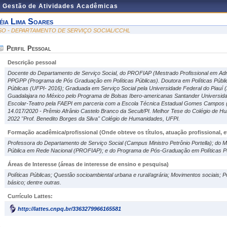
e Gestão de Atividades Acadêmicas
éia Lima Soares
SO - DEPARTAMENTO DE SERVIÇO SOCIAL/CCHL
Perfil Pessoal
Descrição pessoal
Docente do Departamento de Serviço Social, do PROFIAP (Mestrado Profissional em Adm
PPGPP (Programa de Pós Graduação em Políticas Públicas). Doutora em Políticas Públi
Públicas (UFPI- 2016); Graduada em Serviço Social pela Universidade Federal do Piauí 
Guadalajara no México pelo Programa de Bolsas Ibero-americanas Santander Universida
Escolar-Teatro pela FAEPI em parceria com a Escola Técnica Estadual Gomes Campos (2
14.017/2020 - Prêmio Afrânio Castelo Branco da Secult/PI. Melhor Tese do Colégio de 
2022 "Prof. Benedito Borges da Silva" Colégio de Humanidades, UFPI.
Formação acadêmica/profissional (Onde obteve os títulos, atuação profissional, et
Professora do Departamento de Serviço Social (Campus Ministro Petrônio Portella); do M
Pública em Rede Nacional (PROFIAP); e do Programa de Pós-Graduação em Políticas 
Áreas de Interesse
(áreas de interesse de ensino e pesquisa)
Políticas Públicas; Questão socioambiental urbana e rural/agrária; Movimentos sociais; 
básico; dentre outras.
Currículo Lattes:
http://lattes.cnpq.br/3363279966165581