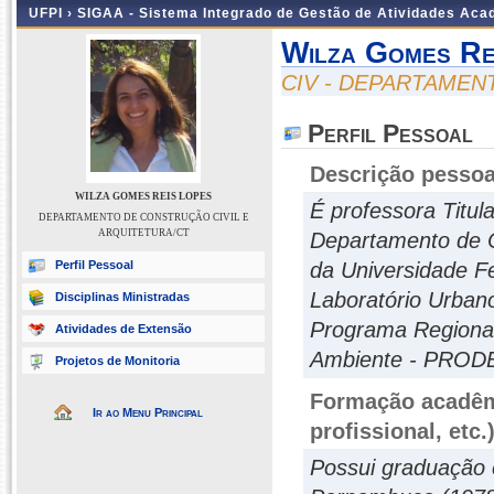
UFPI ›
SIGAA - Sistema Integrado de Gestão de Atividades Ac
Wilza Gomes Re
CIV - DEPARTAMEN
Perfil Pessoal
Descrição pessoa
WILZA GOMES REIS LOPES
É professora Titul
DEPARTAMENTO DE CONSTRUÇÃO CIVIL E
ARQUITETURA/CT
Departamento de Co
Perfil Pessoal
da Universidade F
Laboratório Urban
Disciplinas Ministradas
Programa Regiona
Atividades de Extensão
Ambiente - PRODE
Projetos de Monitoria
Formação acadêmi
Ir ao Menu Principal
profissional, etc.
Possui graduação 