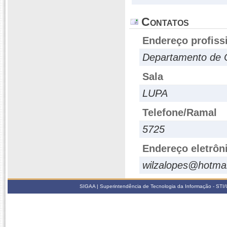
Contatos
Endereço profiss
Departamento de C
Sala
LUPA
Telefone/Ramal
5725
Endereço eletrôn
wilzalopes@hotma
SIGAA | Superintendência de Tecnologia da Informação - STI/UF