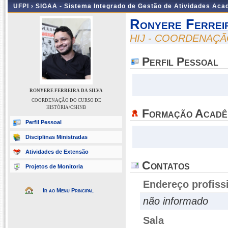
UFPI ›
SIGAA - Sistema Integrado de Gestão de Atividades Ac
Ronyere Ferrei
HIJ - COORDENAÇÃ
Perfil Pessoal
RONYERE FERREIRA DA SILVA
COORDENAÇÃO DO CURSO DE
HISTÓRIA/CSHNB
Formação Acadê
Perfil Pessoal
Disciplinas Ministradas
Atividades de Extensão
Contatos
Projetos de Monitoria
Endereço profiss
Ir ao Menu Principal
não informado
Sala