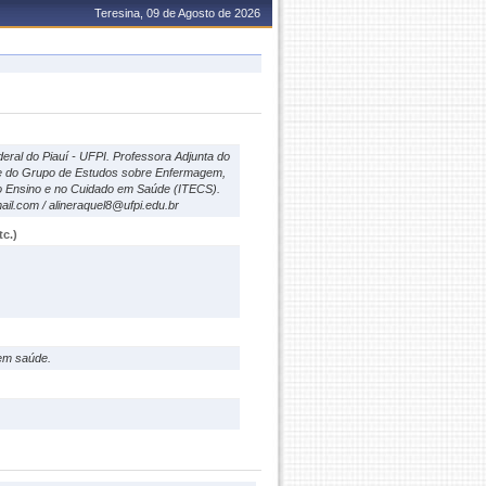
Teresina, 09 de Agosto de 2026
al do Piauí - UFPI. Professora Adjunta do
e do Grupo de Estudos sobre Enfermagem,
o Ensino e no Cuidado em Saúde (ITECS).
il.com / alineraquel8@ufpi.edu.br
c.)
em saúde.