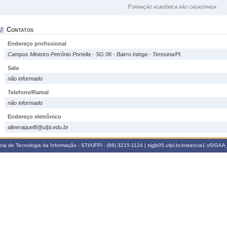
Formação acadêmica não cadastrada
Contatos
Endereço profissional
Campus Ministro Petrônio Portella - SG 06 - Bairro Ininga - Teresina/PI.
Sala
não informado
Telefone/Ramal
não informado
Endereço eletrônico
alineraquel8@ufpi.edu.br
a de Tecnologia da Informação - STI/UFPI - (86) 3215-1124 | sigjb05.ufpi.br.instancia1
vSIGAA_