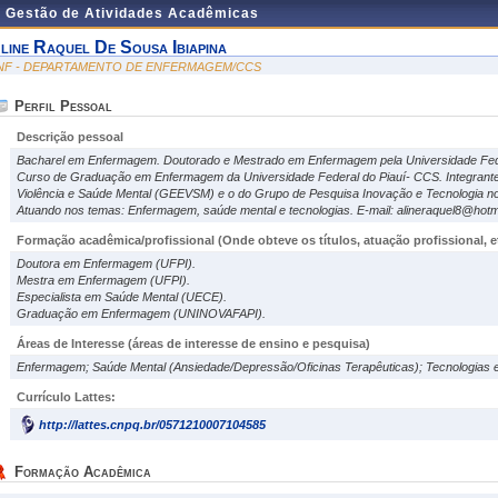
e Gestão de Atividades Acadêmicas
line Raquel De Sousa Ibiapina
NF - DEPARTAMENTO DE ENFERMAGEM/CCS
Perfil Pessoal
Descrição pessoal
Bacharel em Enfermagem. Doutorado e Mestrado em Enfermagem pela Universidade Feder
Curso de Graduação em Enfermagem da Universidade Federal do Piauí- CCS. Integrant
Violência e Saúde Mental (GEEVSM) e o do Grupo de Pesquisa Inovação e Tecnologia n
Atuando nos temas: Enfermagem, saúde mental e tecnologias. E-mail: alineraquel8@hotma
Formação acadêmica/profissional (Onde obteve os títulos, atuação profissional, et
Doutora em Enfermagem (UFPI).
Mestra em Enfermagem (UFPI).
Especialista em Saúde Mental (UECE).
Graduação em Enfermagem (UNINOVAFAPI).
Áreas de Interesse
(áreas de interesse de ensino e pesquisa)
Enfermagem; Saúde Mental (Ansiedade/Depressão/Oficinas Terapêuticas); Tecnologias 
Currículo Lattes:
http://lattes.cnpq.br/0571210007104585
Formação Acadêmica