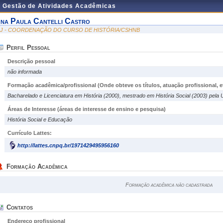
e Gestão de Atividades Acadêmicas
na Paula Cantelli Castro
IJ - COORDENAÇÃO DO CURSO DE HISTÓRIA/CSHNB
Perfil Pessoal
Descrição pessoal
não informada
Formação acadêmica/profissional (Onde obteve os títulos, atuação profissional, et
Bacharelado e Licenciatura em História (2000), mestrado em História Social (2003) pela 
Áreas de Interesse
(áreas de interesse de ensino e pesquisa)
História Social e Educação
Currículo Lattes:
http://lattes.cnpq.br/1971429495956160
Formação Acadêmica
Formação acadêmica não cadastrada
Contatos
Endereço profissional