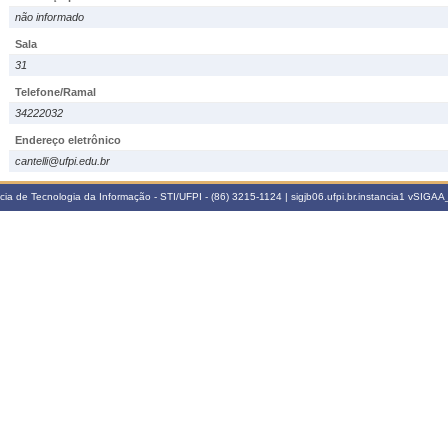
não informado
Sala
31
Telefone/Ramal
34222032
Endereço eletrônico
cantelli@ufpi.edu.br
a de Tecnologia da Informação - STI/UFPI - (86) 3215-1124 | sigjb06.ufpi.br.instancia1
vSIGAA_