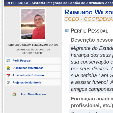
UFPI ›
SIGAA - Sistema Integrado de Gestão de Atividades Ac
Raimundo Wilso
CGEO - COORDENA
Perfil Pessoal
Descrição pessoa
RAIMUNDO WILSON PEREIRA DOS SANTOS
Migrante do Esta
COORDENAÇÃO DO CURSO DE
GEOGRAFIA/CCHL
herança dos seus 
Perfil Pessoal
sua conservação e 
por seus direitos.
Disciplinas Ministradas
sua netinha Lara S
Atividades de Extensão
e assistir futebol
Projetos de Monitoria
amigos campones
Ir ao Menu Principal
Formação acadêmi
profissional, etc.