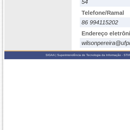
54
Telefone/Ramal
86 994115202
Endereço eletrôn
wilsonpereira@ufpi
SIGAA | Superintendência de Tecnologia da Informação - STI/UF