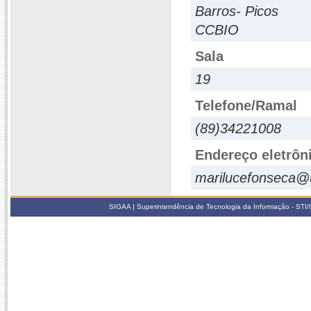
Barros- Picos
CCBIO
Sala
19
Telefone/Ramal
(89)34221008
Endereço eletrôn
marilucefonseca@u
SIGAA | Superintendência de Tecnologia da Informação - STI/UF