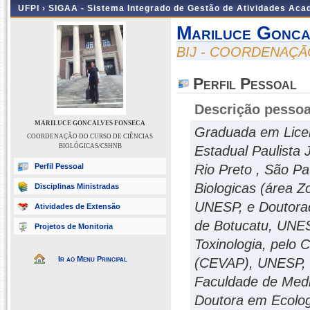
UFPI ›
SIGAA - Sistema Integrado de Gestão de Atividades Ac
Mariluce Gonca
BIJ - COORDENAÇÃ
Perfil Pessoal
Descrição pessoa
MARILUCE GONCALVES FONSECA
Graduada em Licen
COORDENAÇÃO DO CURSO DE CIÊNCIAS
BIOLÓGICAS/CSHNB
Estadual Paulista
Perfil Pessoal
Rio Preto , São P
Biologicas (área Zo
Disciplinas Ministradas
UNESP, e Doutorad
Atividades de Extensão
de Botucatu, UNES
Projetos de Monitoria
Toxinologia, pelo
Ir ao Menu Principal
(CEVAP), UNESP, c
Faculdade de Medi
Doutora em Ecolog